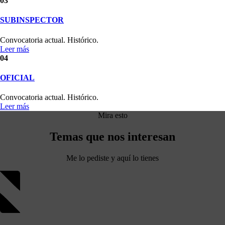
03
SUBINSPECTOR
Convocatoria actual. Histórico.
Leer más
04
OFICIAL
Convocatoria actual. Histórico.
Leer más
Mira esto
Temas que
nos interesan
Me lo pediste y aquí lo tienes