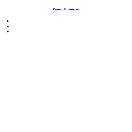
Saltar
Promoción interna
al
contenido