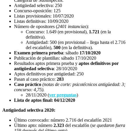
Categoría de Subinspector.
Antigüedad selectiva: 250
Concurso-oposición: 125
Listas provisionales: 10/07/2020
Listas definitivas: 10/09/2020
Número de opositores (
2401 instancias
):
Concurso: 1.649 (en provisional),
1.721
(en la
definitiva).
Antigüedad: 500 (en provisional – llega hasta el 2.716
del escalafón),
500
(en la definitiva).
Examen primera prueba
: sábado
17/10/2020
Publicación de plantillas: sábado 17/10/2020
Resultados aptos primera prueba y
aptos definitivos por
antigüedad selectiva
: 28/10/2020
Aptos definitivos por antigüedad: 250
Pasan al caso práctico:
283
Caso práctico
(notas de corte: psicotécnicos antigüedad: 3;
concurso: 4,75).
28/11/2020 (
ver preguntas
)
Lista de aptos final: 04/12/2020
Antigüedad selectiva 2020:
Último convocado: número 2.716 del escalafón 2021
Último apto: número
2.323
del escalafón (
se quedaron fuera
159 después del último apto
)