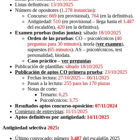
Listas definitivas:
13/10/2025
Número de opositores (
1.278 instancias
):
Concurso:
669
(en provisional),
764
(en la definitiva).
Antigüedad:
510
(en provisional – llega hasta el
3.487
del escalafón),
420
(en la definitiva).
Examen pruebas (todas juntas)
: sábado
18/10/2025
Orden de las pruebas
: CO – psicotécnicos (
40
preguntas para 30 minutos
), teoría (
ver examen
),
supuestos (
65 minutos
). AS – psicotécnicos, test
personalidad, biodata.
Caso práctico
–
ver preguntas
Publicación de plantillas:
sábado 18/10/2025
Publicación de aptos CO primera prueba
:
23/10/2025
Fechas lectura:
27/10/2025 – 06/11/2025
Pasan a la lectura:
255 para las 170 plazas
Notas de corte:
Temario:
6,25
Psicotécnicos:
3,75
Resultados aptos concurso-oposición:
07/11/2024
Comienzo de entrevistas
:
11/11/2025
Aptos definitivos por antigüedad:
14/11/2025
Antigüedad selectiva
2025
:
Último convocado: número
3.487
del escalafón 2025