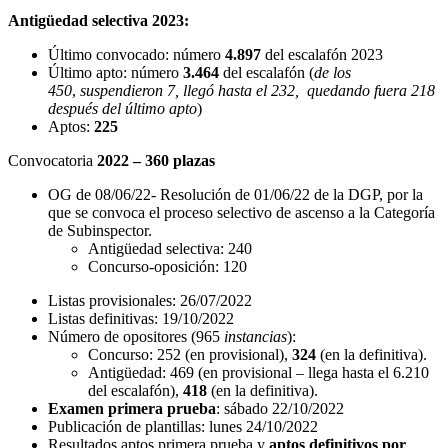
Antigüedad selectiva 2023:
Último convocado: número
4.897
del escalafón 2023
Último apto: número
3.464
del escalafón (
de los
450
,
suspendieron 7, llegó hasta el 232, quedando fuera 218
después del último apto
)
Aptos:
225
Convocatoria
2022 – 360 plazas
OG de 08/06/22- Resolución de 01/06/22 de la DGP, por la
que se convoca el proceso selectivo de ascenso a la Categoría
de Subinspector.
Antigüedad selectiva: 240
Concurso-oposición: 120
Listas provisionales: 26/07/2022
Listas definitivas: 19/10/2022
Número de opositores (965
instancias
):
Concurso: 252 (en provisional),
324
(en la definitiva).
Antigüedad: 469 (en provisional – llega hasta el 6.210
del escalafón),
418
(en la definitiva).
Examen primera prueba
: sábado 22/10/2022
Publicación de plantillas: lunes 24/10/2022
Resultados aptos primera prueba y
aptos definitivos por