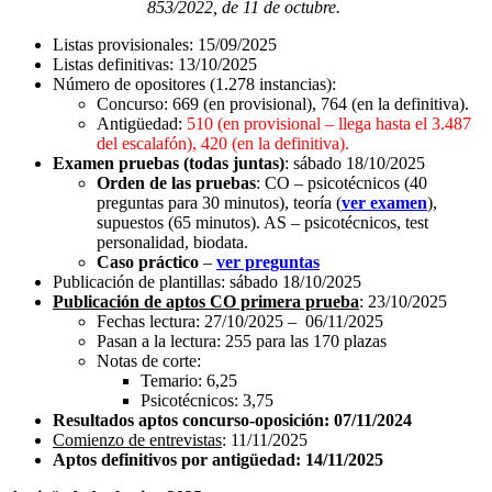
853/2022, de 11 de octubre.
Listas provisionales: 15/09/2025
Listas definitivas: 13/10/2025
Número de opositores (1.278 instancias):
Concurso: 669
(en provisional),
764 (en la definitiva).
Antigüedad:
510
(en provisional – llega hasta el 3.487
del escalafón), 420 (en la definitiva).
Examen pruebas (todas juntas)
: sábado 18/10/2025
Orden de las pruebas
: CO – psicotécnicos (40
preguntas para 30 minutos), teoría (
ver examen
),
supuestos (65 minutos). AS – psicotécnicos, test
personalidad, biodata.
Caso práctico
–
ver preguntas
Publicación de plantillas: sábado 18/10/2025
Publicación de aptos CO primera prueba
: 23/10/2025
Fechas lectura: 27/10/2025 – 06/11/2025
Pasan a la lectura: 255 para las 170 plazas
Notas de corte:
Temario: 6,25
Psicotécnicos: 3,75
Resultados aptos concurso-oposición: 07/11/2024
Comienzo de entrevistas
: 11/11/2025
Aptos definitivos por antigüedad: 14/11/2025