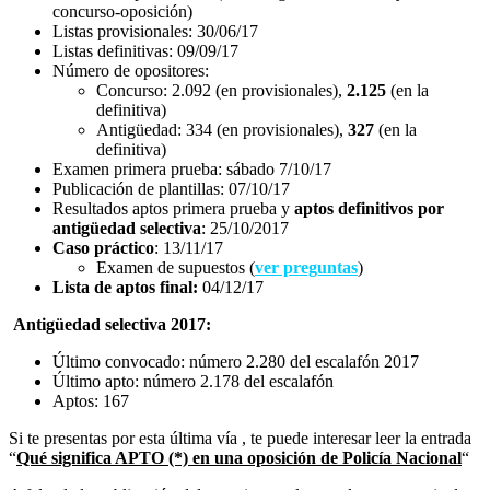
concurso-oposición)
Listas provisionales: 30/06/17
Listas definitivas: 09/09/17
Número de opositores:
Concurso: 2.092 (en provisionales),
2.125
(en la
definitiva)
Antigüedad: 334 (en provisionales),
327
(en la
definitiva)
Examen primera prueba: sábado 7/10/17
Publicación de plantillas: 07/10/17
Resultados aptos primera prueba y
aptos definitivos
por
antigüedad selectiva
: 25/10/2017
Caso práctico
: 13/11/17
Examen de supuestos (
ver preguntas
)
Lista de aptos final:
04/12/17
Antigüedad selectiva 2017:
Último convocado: número 2.280 del escalafón 2017
Último apto: número 2.178 del escalafón
Aptos: 167
Si te presentas por esta última vía , te puede interesar leer la entrada
“
Qué significa APTO (*) en una oposición de Policía Nacional
“