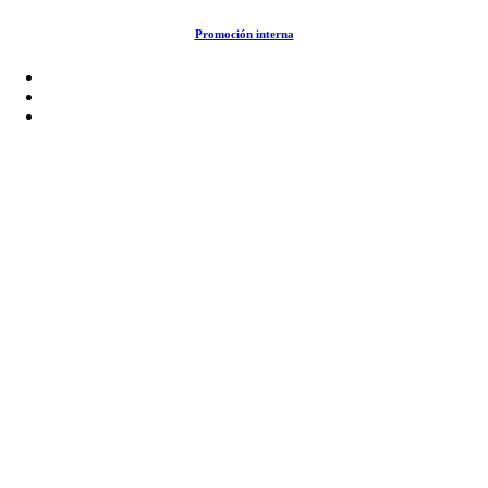
Saltar
Promoción interna
al
contenido