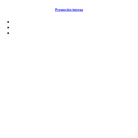
Saltar
Promoción interna
al
contenido