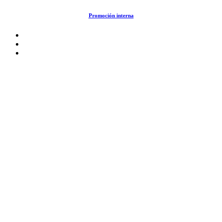
Saltar
Promoción interna
al
contenido