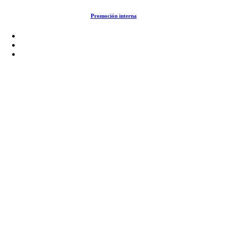
Saltar
Promoción interna
al
contenido