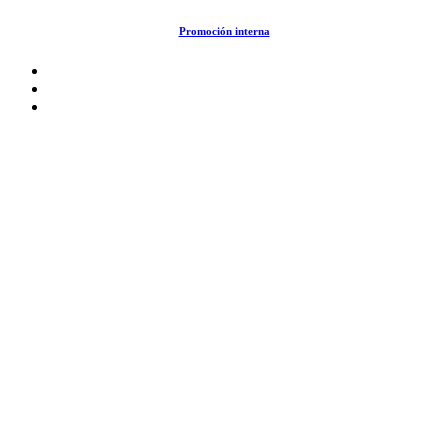
Saltar
Promoción interna
al
contenido