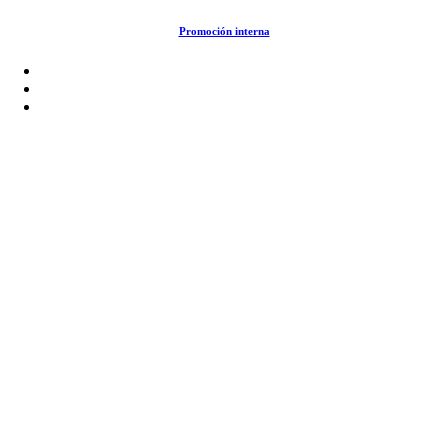
Saltar
Promoción interna
al
contenido