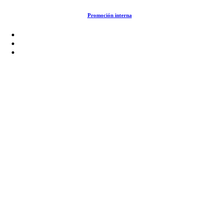
Saltar
Promoción interna
al
contenido